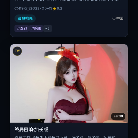
将故事锚定在中国大陆，借当代中国的现实肌理推进人物抉择
119K
2022-05-13
6.2
与反转。2022年5月13日于中国大陆首映（春季档），片长
133分钟，适合喜欢强情节与细腻表演的观众。
会员抢先
中国
#奇幻
#院线
+
3
TW
99:38
终局回响·加长版
终局回响·加长版由顾长卫执导，张子枫、章子怡、孙艺珍、