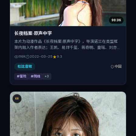
99:36
长夜档案·原声中字
本片为动漫作品《长夜档案·原声中字》，导演诺兰在类型框
架内融入作者表达；王凯、易烊千玺、蒋奇明、童瑶、刘亦菲
在片中承担多重关系线。故事类型为冒险，主拍摄地与出品背
116K
2022-03-25
9.3
景为中国大陆。上映时间 2022年3月25日（公映登记日
2022-03-25），全片163分钟，节奏张弛有度。
杜比音效
中国
#冒险
#院线
+
3
KR