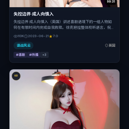
99:31
失控边界·成人向慎入
失控边界·成人向慎入（英国）讲述喜剧语境下的一组人物如
何在有限时间内完成自我救赎。徐克把控整体视听语言，倪
妮、金城武、弗洛伦斯·皮尤、全智贤、朱一龙、菅田将晖的
113K
2023-06-21
7.0
表演层次丰富。影片定于 2023-06-21 起陆续登陆院线与网
络平台，暑期档公映，片长103分钟。
谍战风云
英国
#喜剧
#热播
+
3
KR