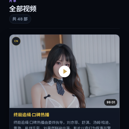
片单
全部视频
共
48
部
CN
99:01
终局追缉·口碑热播
终局追缉·口碑热播由娄烨执导，刘亦菲、舒淇、汤姆·哈迪、
黄渤、易烊千玺、刘昊然联袂出演。影片以奇幻为叙事引擎，