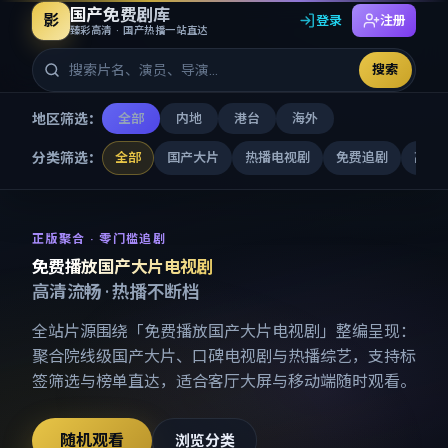
国产免费剧库
影
登录
注册
臻彩高清 · 国产热播一站直达
搜索
地区筛选：
全部
内地
港台
海外
分类筛选：
全部
国产大片
热播电视剧
免费追剧
高清
免费播放国产大片电视剧
-
国产
正版聚合 · 零门槛追剧
免费播放国产大片电视剧
高清流畅 · 热播不断档
全站片源围绕「
免费播放国产大片电视剧
」整编呈现：
聚合院线级国产大片、口碑电视剧与热播综艺，支持标
签筛选与榜单直达，适合客厅大屏与移动端随时观看。
随机观看
浏览分类