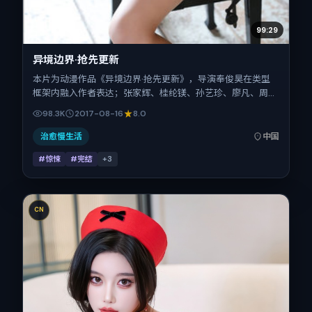
99:29
异境边界·抢先更新
本片为动漫作品《异境边界·抢先更新》，导演奉俊昊在类型
框架内融入作者表达；张家辉、桂纶镁、孙艺珍、廖凡、周迅
在片中承担多重关系线。故事类型为惊悚，主拍摄地与出品背
98.3K
2017-08-16
8.0
景为中国大陆。上映时间 2017年8月16日（公映登记日 2017-
08-16），全片107分钟，节奏张弛有度。
治愈慢生活
中国
#惊悚
#完结
+
3
CN