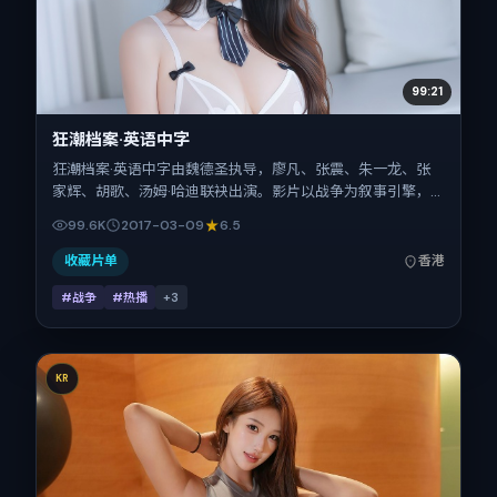
99:21
狂潮档案·英语中字
狂潮档案·英语中字由魏德圣执导，廖凡、张震、朱一龙、张
家辉、胡歌、汤姆·哈迪联袂出演。影片以战争为叙事引擎，
将故事锚定在中国香港，借华语社会的人情与规则推进人物抉
99.6K
2017-03-09
6.5
择与反转。2017年3月9日于中国香港首映（春节档前后），
片长122分钟，适合喜欢强情节与细腻表演的观众。
收藏片单
香港
#战争
#热播
+
3
KR