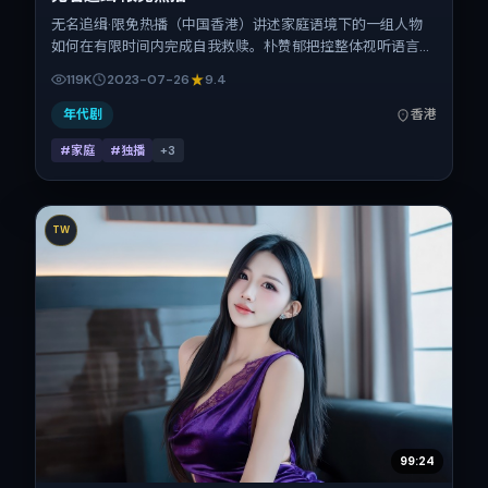
无名追缉·限免热播（中国香港）讲述家庭语境下的一组人物
如何在有限时间内完成自我救赎。朴赞郁把控整体视听语言，
谭卓、安藤樱、瑛太、任素汐、宋佳的表演层次丰富。影片定
119K
2023-07-26
9.4
于 2023-07-26 起陆续登陆院线与网络平台，暑期档公映，
片长97分钟。
年代剧
香港
#家庭
#独播
+
3
TW
99:24