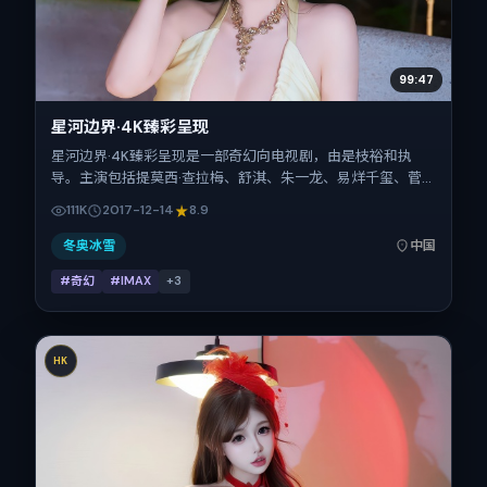
99:47
星河边界·4K臻彩呈现
星河边界·4K臻彩呈现是一部奇幻向电视剧，由是枝裕和执
导。主演包括提莫西·查拉梅、舒淇、朱一龙、易烊千玺、菅
田将晖。作品主要在中国大陆取景与发行，2017年贺岁档前
111K
2017-12-14
8.9
后与观众见面，首映日期 2017-12-14，正片时长113分钟。
冬奥冰雪
中国
#奇幻
#IMAX
+
3
HK