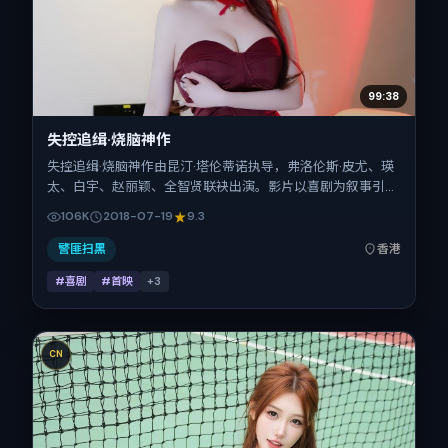
99:38
失控追缉·烧脑神作
失控追缉·烧脑神作由昆汀·塔伦蒂诺执导，弗洛伦斯·皮尤、瑛
太、白宇、赵丽颖、全智贤联袂出演。影片以喜剧为叙事引
擎，将故事锚定在中国香港，借华语社会的人情与规则推进人
106K
2018-07-19
9.3
物抉择与反转。2018年7月19日于中国香港首映（暑期档），
片长141分钟，适合喜欢强情节与细腻表演的观众。
警匪扫黑
香港
#喜剧
#首映
+
3
CN