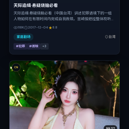
天际追缉·悬疑烧脑必看
天际追缉·悬疑烧脑必看（中国台湾）讲述犯罪语境下的一组
人物如何在有限时间内完成自我救赎。宫崎骏把控整体视听语
言，孙艺珍、汤姆·哈迪、长泽雅美、张译、吴京、张子枫的
118K
2017-12-04
8.8
表演层次丰富。影片定于 2017-12-04 起陆续登陆院线与网络
平台，贺岁档前后公映，片长145分钟。
家庭剧场
台湾
#犯罪
#首映
+
3
CN
99:27