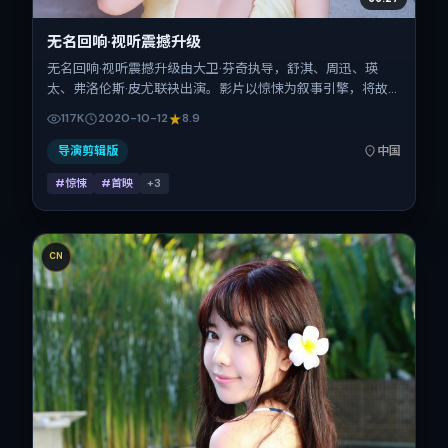
无名回响·视听震撼升级
无名回响·视听震撼升级由大卫·芬奇执导，舒淇、周迅、瑛
太、弗洛伦斯·皮尤联袂出演。影片以惊悚为叙事引擎，将故
事锚定在中国大陆，借当代中国的现实肌理推进人物抉择与反
117K
2020-10-12
8.9
转。2020年10月12日于中国大陆首映（国庆档前后），片长
167分钟，适合喜欢强情节与细腻表演的观众。
导演剪辑版
中国
#惊悚
#首映
+
3
CN