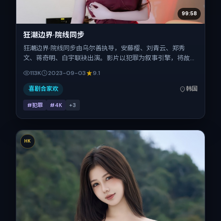
99:58
狂潮边界·院线同步
狂潮边界·院线同步由乌尔善执导，安藤樱、刘青云、郑秀
文、蒋奇明、白宇联袂出演。影片以犯罪为叙事引擎，将故事
锚定在韩国，借东亚都市与邻里的张力推进人物抉择与反转。
113K
2023-09-03
9.1
2023年9月3日于韩国首映（国庆档前后），片长175分钟，适
合喜欢强情节与细腻表演的观众。
喜剧合家欢
韩国
#犯罪
#4K
+
3
HK