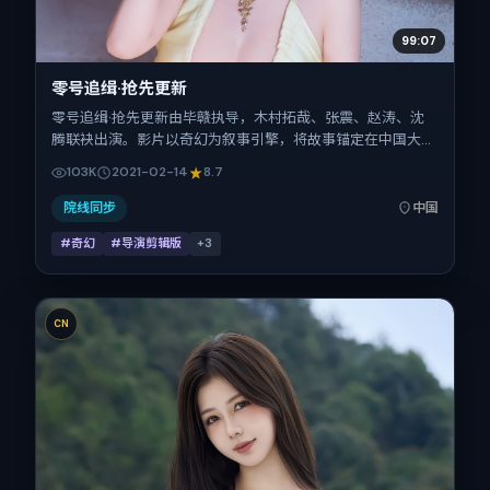
99:07
零号追缉·抢先更新
零号追缉·抢先更新由毕赣执导，木村拓哉、张震、赵涛、沈
腾联袂出演。影片以奇幻为叙事引擎，将故事锚定在中国大
陆，借当代中国的现实肌理推进人物抉择与反转。2021年2月
103K
2021-02-14
8.7
14日于中国大陆首映（春节档前后），片长128分钟，适合喜
欢强情节与细腻表演的观众。
院线同步
中国
#奇幻
#导演剪辑版
+
3
CN