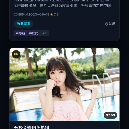
汤唯联袂出演。影片以悬疑为叙事引擎，将故事锚定在中国台
湾，借华语社会的人情与规则推进人物抉择与反转。2025年6
119K
2025-06-19
7.6
月19日于中国台湾首映（暑期档），片长132分钟，适合喜欢
强情节与细腻表演的观众。
历史续看
台湾
#悬疑
#杜比
+
3
HK
97:59
无名追缉·限免热播