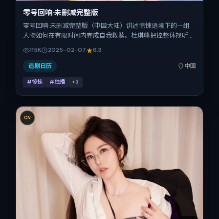
零号回响·未删减完整版
零号回响·未删减完整版（中国大陆）讲述惊悚语境下的一组
人物如何在有限时间内完成自我救赎。杜琪峰把控整体视听语
言，张子枫、王凯、易烊千玺、安妮·海瑟薇、热依扎、宋佳
115K
2025-02-07
6.3
的表演层次丰富。影片定于 2025-02-07 起陆续登陆院线与
网络平台，春节档前后公映，片长167分钟。
追剧日历
中国
#惊悚
#独播
+
3
CN