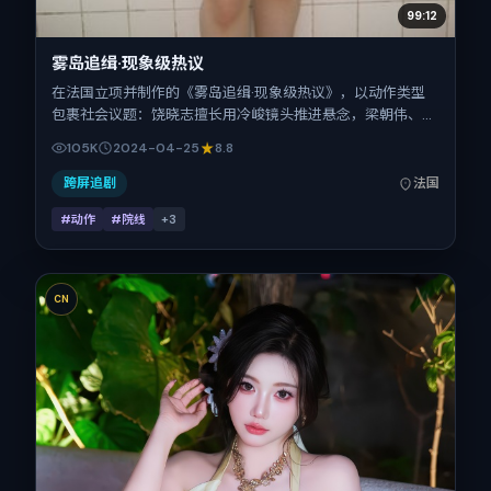
99:12
雾岛追缉·现象级热议
在法国立项并制作的《雾岛追缉·现象级热议》，以动作类型
包裹社会议题：饶晓志擅长用冷峻镜头推进悬念，梁朝伟、热
依扎、郑秀文、白百何、黄渤、张子枫的对手戏为看点之一。
105K
2024-04-25
8.8
上映时间：2024-04-25；片长149分钟；适合关注现实质感
与类型片结构的观众。
跨屏追剧
法国
#动作
#院线
+
3
CN