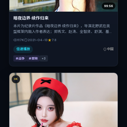
99:56
暗夜边界·续作归来
本片为纪录片作品《暗夜边界·续作归来》，导演北野武在类
型框架内融入作者表达；郑秀文、赵涛、全智贤、舒淇、基里
安·墨菲、朱一龙在片中承担多重关系线。故事类型为战争，
117K
2021-04-13
7.8
主拍摄地与出品背景为中国大陆。上映时间 2021年4月13日
（公映登记日 2021-04-13），全片136分钟，节奏张弛有
倍速播放
中国
度。
#战争
#首映
+
3
HK