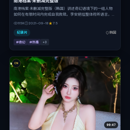
南港档案·未删减完整版
南港档案·未删减完整版（韩国）讲述奇幻语境下的一组人物
如何在有限时间内完成自我救赎。李安把控整体视听语言，松
坂桃李、咏梅、谭卓、菅田将晖的表演层次丰富。影片定于
115K
2021-09-18
7.5
2021-09-18 起陆续登陆院线与网络平台，国庆档前后公映，
片长121分钟。
纪录片
韩国
#奇幻
#热播
+
3
CN
99:47