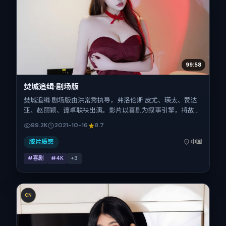
99:58
焚城追缉·剧场版
焚城追缉·剧场版由洪常秀执导，弗洛伦斯·皮尤、瑛太、赞达
亚、赵丽颖、谭卓联袂出演。影片以喜剧为叙事引擎，将故事
锚定在中国大陆，借当代中国的现实肌理推进人物抉择与反
99.2K
2021-10-16
8.7
转。2021年10月16日于中国大陆首映（国庆档前后），片长
151分钟，适合喜欢强情节与细腻表演的观众。
胶片质感
中国
#喜剧
#4K
+
3
CN