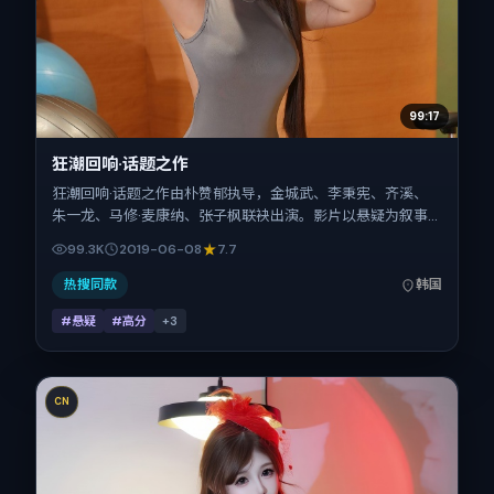
99:17
狂潮回响·话题之作
狂潮回响·话题之作由朴赞郁执导，金城武、李秉宪、齐溪、
朱一龙、马修·麦康纳、张子枫联袂出演。影片以悬疑为叙事
引擎，将故事锚定在韩国，借东亚都市与邻里的张力推进人物
99.3K
2019-06-08
7.7
抉择与反转。2019年6月8日于韩国首映（暑期档），片长109
分钟，适合喜欢强情节与细腻表演的观众。
热搜同款
韩国
#悬疑
#高分
+
3
CN