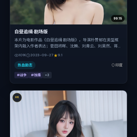
99:15
白昼追缉·剧场版
本片为电影作品《白昼追缉·剧场版》，导演朴赞郁在类型框
架内融入作者表达；菅田将晖、沈腾、刘青云、刘昊然、蒋奇
明在片中承担多重关系线。故事类型为战争，主拍摄地与出品
101K
2023-09-27
9.1
背景为印度。上映时间 2023年9月27日（公映登记日 2023-
09-27），全片144分钟，节奏张弛有度。
热血励志
印度
#战争
#独播
+
3
HK