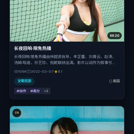
99:20
长夜回响·限免热播
长夜回响·限免热播由林超贤执导，辛芷蕾、刘青云、赵涛、
汤姆·哈迪、孙艺珍、倪妮联袂出演。影片以动作为叙事引
擎，将故事锚定在美国，借跨文化视角下的群像碰撞推进人物
106K
2022-02-07
8.1
抉择与反转。2022年2月7日于美国首映（春节档前后），片
长138分钟，适合喜欢强情节与细腻表演的观众。
文明观影
美国
#动作
#高分
+
3
CN