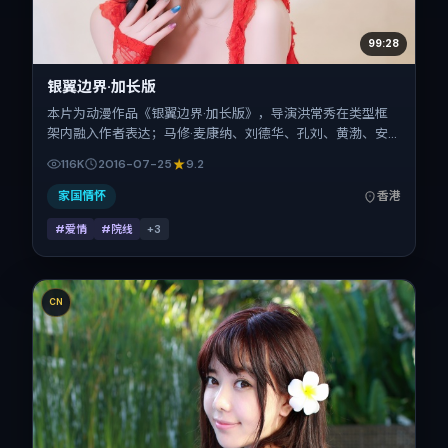
99:28
银翼边界·加长版
本片为动漫作品《银翼边界·加长版》，导演洪常秀在类型框
架内融入作者表达；马修·麦康纳、刘德华、孔刘、黄渤、安
妮·海瑟薇、童瑶在片中承担多重关系线。故事类型为爱情，
116K
2016-07-25
9.2
主拍摄地与出品背景为中国香港。上映时间 2016年7月25日
（公映登记日 2016-07-25），全片160分钟，节奏张弛有
家国情怀
香港
度。
#爱情
#院线
+
3
CN