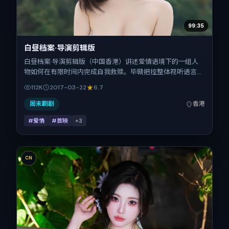
99:35
白昼档案·导演剪辑版
白昼档案·导演剪辑版（中国香港）讲述爱情语境下的一组人
物如何在有限时间内完成自我救赎。毕赣把控整体视听语言，
柯震东、黄渤、瑛太、梁朝伟、王凯、廖凡的表演层次丰富。
112K
2017-03-22
6.7
影片定于 2017-03-22 起陆续登陆院线与网络平台，春节档
前后公映，片长169分钟。
周末刷剧
香港
#爱情
#首映
+
3
CN