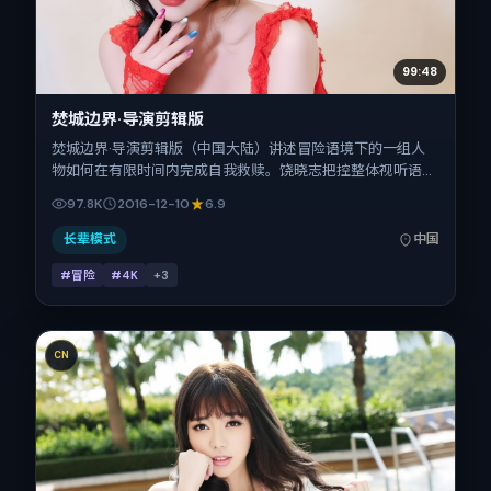
99:48
焚城边界·导演剪辑版
焚城边界·导演剪辑版（中国大陆）讲述冒险语境下的一组人
物如何在有限时间内完成自我救赎。饶晓志把控整体视听语
言，张译、雷佳音、廖凡、梁朝伟、小松菜奈、汤唯的表演层
97.8K
2016-12-10
6.9
次丰富。影片定于 2016-12-10 起陆续登陆院线与网络平台，
贺岁档前后公映，片长133分钟。
长辈模式
中国
#冒险
#4K
+
3
CN