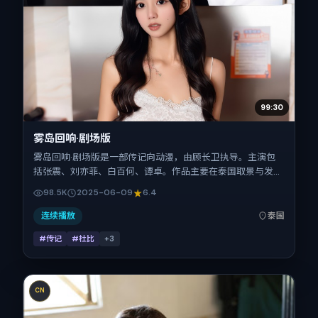
99:30
雾岛回响·剧场版
雾岛回响·剧场版是一部传记向动漫，由顾长卫执导。主演包
括张震、刘亦菲、白百何、谭卓。作品主要在泰国取景与发
行，2025年暑期档与观众见面，首映日期 2025-06-09，正
98.5K
2025-06-09
6.4
片时长148分钟。
连续播放
泰国
#传记
#杜比
+
3
CN